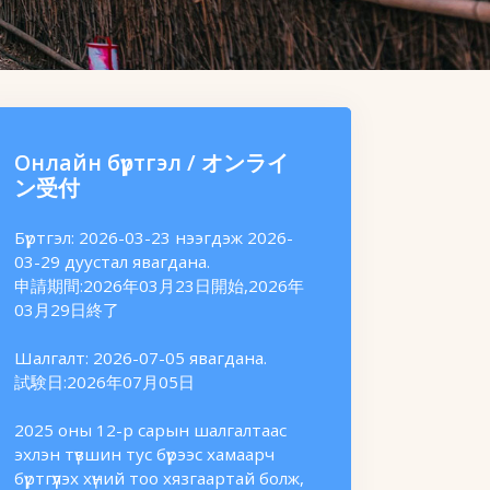
Онлайн бүртгэл / オンライ
ン受付
Бүртгэл: 2026-03-23 нээгдэж 2026-
03-29 дуустал явагдана.
申請期間:2026年03月23日開始,2026年
03月29日終了
Шалгалт: 2026-07-05 явагдана.
試験日:2026年07月05日
2025 оны 12-р сарын шалгалтаас
эхлэн түвшин тус бүрээс хамаарч
бүртгүүлэх хүний тоо хязгаартай болж,