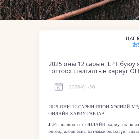
ЦАГ 
お
2025 оны 12 сарын JLPT буюу
тогтоох шалгалтын хариуг О
2026-01-30
2
025 ОНЫ 12 САРЫН
Я
ПОН ХЭЛНИЙ МЭ
ОНЛАЙН ХАРИУ ГАРЛАА
JLPT шалгалтын
ОНЛАЙН хариу нь зөвхөн
бөгөөд албан ёсны батламж болохгүйг анхаа