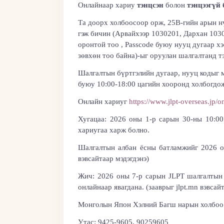
Онлайнаар хариу
тэнцсэн
болон
тэнцээгүй 
Та
доорх
холбоосоор орж, 25B-гийн арын н
гэж бичин (Арвайхээр 1030201, Дархан 1030
оронтой тоо , Passcode буюу нууц дугаар хэ
зөвхөн тоо байна)-ыг оруулан шалгалтанд тэ
Шалгалтын бүртгэлийн дугаар, нууц кодыг 
буюу 10:00-18:00 цагийн хооронд холбогд
Онлайн хариуг
https://www.jlpt-overseas.jp/o
Хугацаа: 202
6
оны
1
-р сарын
30
-ны 10:00
хариугаа харж болно.
Шалгалтын албан ёсны батламжийг 202
6
о
вэвсайтаар мэдэгдэнэ)
Жич: 202
6
оны
7
-р сарын
J
LPT шалгалтын
онлайнаар явагдана. (зааврыг jlpt.mn вэвсай
Монголын Япон Хэлний Багш нарын холбоо
Утас: 9425-9605, 90259605