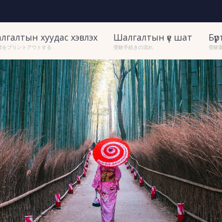
лгалтын хуудас хэвлэх
Шалгалтын үе шат
Бү
票をプリントアウトする
受験手続きの流れ
受験