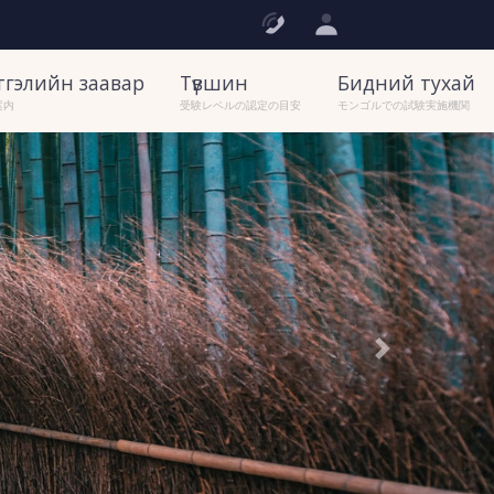
ртгэлийн заавар
Түвшин
Бидний тухай
案内
受験レベルの認定の目安
モンゴルでの試験実施機関
Next