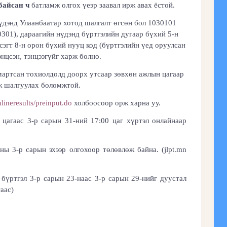
байсан ч
батламж олгох үеэр заавал ирж авах ёстой.
үдэнд Улаанбаатар хотод шалгалт өгсөн бол 1030101
301), дараагийн нүдэнд бүртгэлийн дугаар бүхий 5-н
сэгт 8-н орон бүхий нууц код (бүртгэлийн үед оруулсан
нцсэн, тэнцээгүйг харж болно.
мартсан тохиолдолд доорх утсаар зөвхөн ажлын цагаар
ож шалгуулах боломжтой.
nlineresults/preinput.do
холбоосоор орж харна уу.
 цагаас
3
-р сарын
31
-н
ий
17:00 цаг
хүртэл онлайнаар
ны
3
-р сарын эхээр олгохоор төлөвлөж байна. (jlpt.mn
 бүртгэл
3
-р сарын 2
3
-на
а
с
3
-р сарын
29
-н
ийг
дуустал
таас)