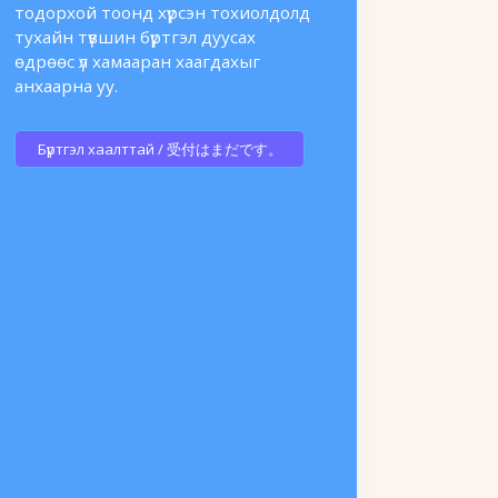
тодорхой тоонд хүрсэн тохиолдолд
тухайн түвшин бүртгэл дуусах
өдрөөс үл хамааран хаагдахыг
анхаарна уу.
Бүртгэл хаалттай / 受付はまだです。