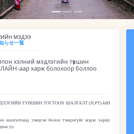
ҮЕИЙН МЭДЭЭ
知らせ一覧
 япон хэлний мэдлэгийн түвшин
НЛАЙН-аар харж болохоор боллоо
ДЛЭГИЙН ТҮВШИН ТОГТООХ ШАЛГАЛТ (
JLPT)-
ЫН
 шалгалтанд тэнцсэн болон тэнцээгүйг мэдэх хариу
рна уу.